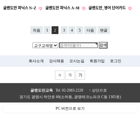
글렌도만 파닉스 N~Z
글렌도만 파닉스 A~M
글렌도만_영어 단어카드
처음
1
2
3
4
5
다음
맨끝
회사소개
강사채용
오시는길
회원가입
로그인
글렌도만교육
Tel. 02-2083-2220
↑ 상단으로
경기도 광명시 하안로 60(소하동, 광명테크노파크 C동 1305호)
PC 버전으로 보기