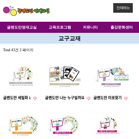
전체메뉴
글렌도만영재교실
교육프로그램
커뮤니티
출강문화센터
교구교재
Total 43건
2 페이지
글렌도만 세밀화 1
글렌도만 나는 누구일까요
글렌도만 미로찾기